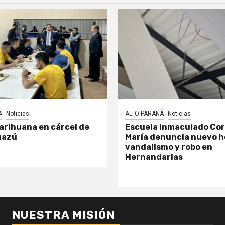
Á
Noticias
ALTO PARANÁ
Noticias
arihuana en cárcel de
Escuela Inmaculado Co
uazú
María denuncia nuevo h
vandalismo y robo en
Hernandarias
NUESTRA MISIÓN