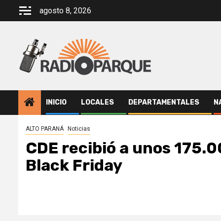
Saltar
agosto 8, 2026
al
contenido
INICIO
LOCALES
DEPARTAMENTALES
N
ALTO PARANÁ
Noticias
CDE recibió a unos 175.0
Black Friday