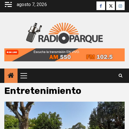
Saltar
agosto 7, 2026
Facebook
Twitter
Inst
al
contenido
Menú
principal
Entretenimiento