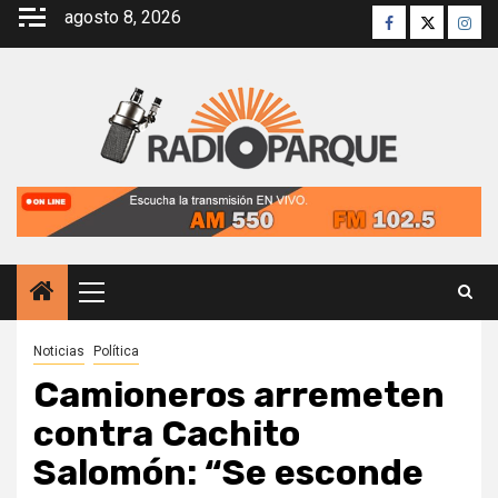
Saltar
agosto 8, 2026
Facebook
Twitter
Inst
al
contenido
Menú
principal
Noticias
Política
Camioneros arremeten
contra Cachito
Salomón: “Se esconde