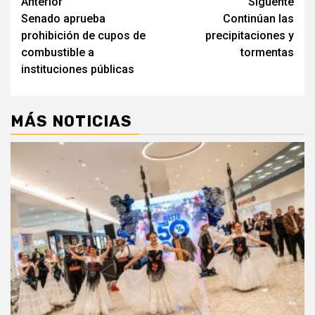
Navegación
Anterior
Siguente
Senado aprueba
Continúan las
de
prohibición de cupos de
precipitaciones y
entradas
combustible a
tormentas
instituciones públicas
MÁS NOTICIAS