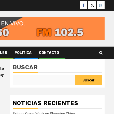
Facebook
Twitter
Instagr
ALES
POLÍTICA
CONTACTO
BUSCAR
te
icy
Buscar
NOTICIAS RECIENTES
Exitoso Crazy Week en Shopping China