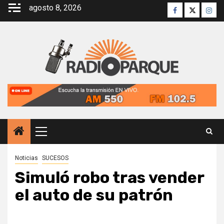
Saltar
agosto 8, 2026
Facebook
Twitter
Inst
al
contenido
Menú
principal
Noticias
SUCESOS
Simuló robo tras vender
el auto de su patrón