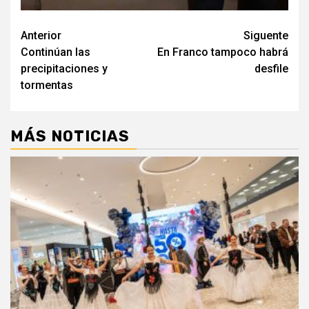
Navegación
Anterior
Siguente
Continúan las
En Franco tampoco habrá
de
precipitaciones y
desfile
entradas
tormentas
MÁS NOTICIAS