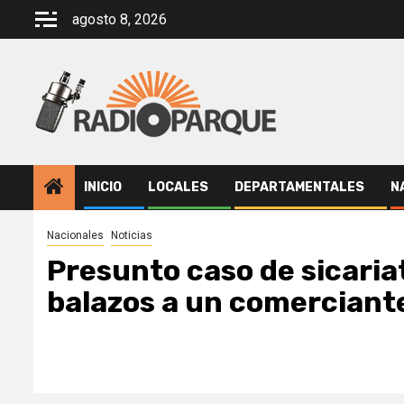
Saltar
agosto 8, 2026
al
contenido
INICIO
LOCALES
DEPARTAMENTALES
N
Nacionales
Noticias
Presunto caso de sicaria
balazos a un comerciant