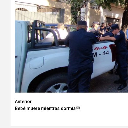
Navegación
Anterior
Bebé muere mientras dormía￼
de
entradas