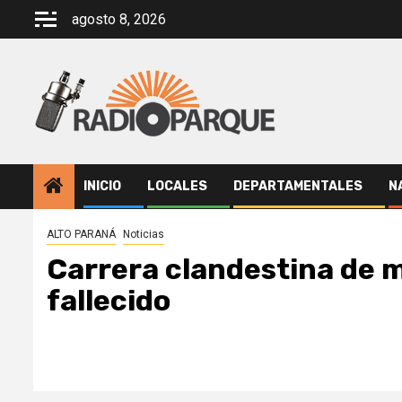
Saltar
agosto 8, 2026
al
contenido
INICIO
LOCALES
DEPARTAMENTALES
N
ALTO PARANÁ
Noticias
Carrera clandestina de m
fallecido