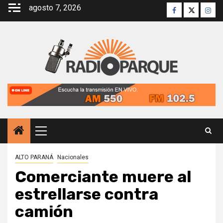
Saltar
agosto 7, 2026
Facebook
Twitter
Inst
al
contenido
Menú
principal
ALTO PARANÁ
Nacionales
Comerciante muere al
estrellarse contra
camión