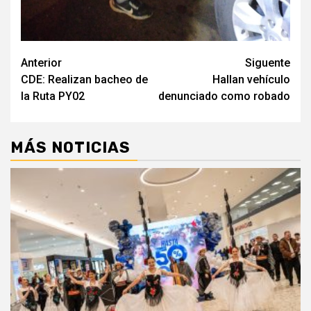
Navegación
Anterior
Siguente
CDE: Realizan bacheo de
Hallan vehículo
de
la Ruta PY02
denunciado como robado
entradas
MÁS NOTICIAS