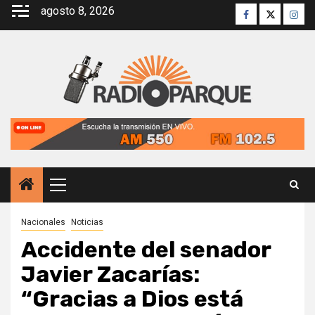
Saltar
agosto 8, 2026
Facebook
Twitter
Inst
al
contenido
Menú
principal
Nacionales
Noticias
Accidente del senador
Javier Zacarías:
“Gracias a Dios está