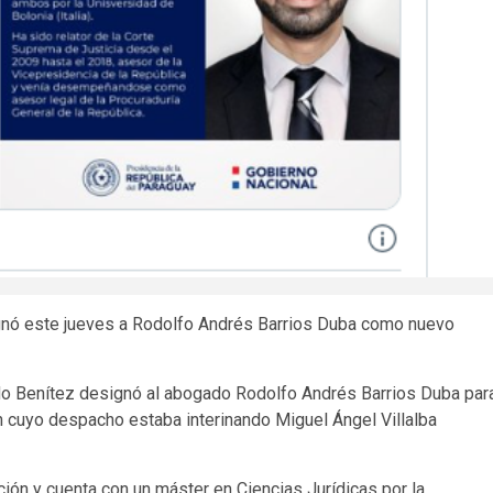
ignó este jueves a Rodolfo Andrés Barrios Duba como nuevo
do Benítez designó al abogado Rodolfo Andrés Barrios Duba par
en cuyo despacho estaba interinando Miguel Ángel Villalba
ión y cuenta con un máster en Ciencias Jurídicas por la