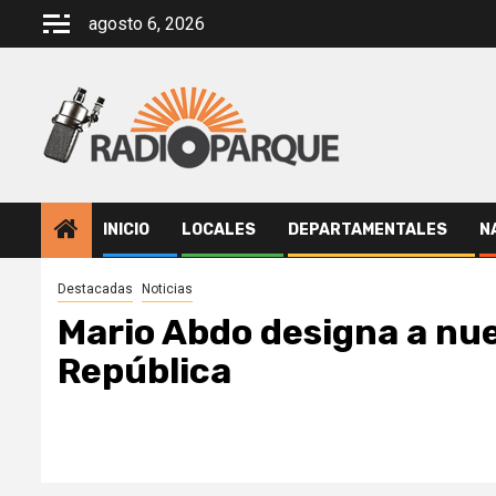
Saltar
agosto 6, 2026
al
contenido
INICIO
LOCALES
DEPARTAMENTALES
N
Destacadas
Noticias
Mario Abdo designa a nue
República