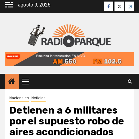
Saltar
agosto 9, 2026
Facebook
Twitter
Inst
al
contenido
Menú
principal
Nacionales
Noticias
Detienen a 6 militares
por el supuesto robo de
aires acondicionados