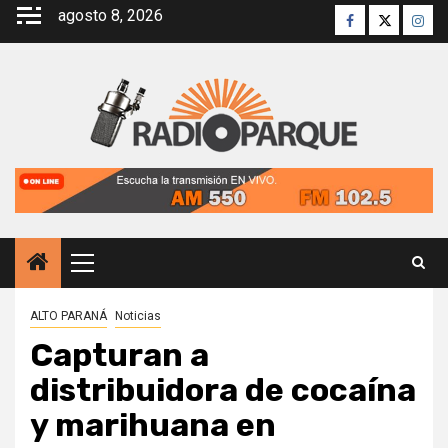
Saltar
agosto 8, 2026
Facebook
Twitter
Inst
al
contenido
Menú
principal
ALTO PARANÁ
Noticias
Capturan a
distribuidora de cocaína
y marihuana en