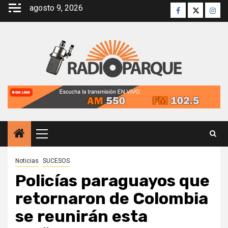
Saltar
agosto 9, 2026
Facebook
Twitter
Inst
al
contenido
Menú
principal
Noticias
SUCESOS
Policías paraguayos que
retornaron de Colombia
se reunirán esta