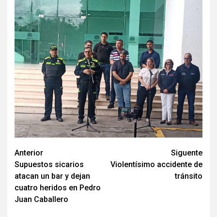
Navegación
Anterior
Siguente
Supuestos sicarios
Violentísimo accidente de
de
atacan un bar y dejan
tránsito
entradas
cuatro heridos en Pedro
Juan Caballero