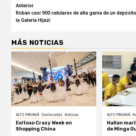
Navegación
Anterior
Roban casi 900 celulares de alta gama de un depósit
de
la Galería Hijazi
entradas
MÁS NOTICIAS
ALTO PARANÁ
Destacadas
Noticias
ALTO PARANÁ
N
Exitoso Crazy Week en
Hallan mari
Shopping China
de Minga G