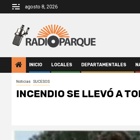
Saltar
agosto 8, 2026
al
contenido
INICIO
LOCALES
DEPARTAMENTALES
N
Noticias
SUCESOS
INCENDIO SE LLEVÓ A TO