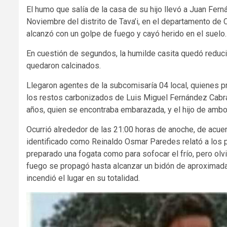
El humo que salía de la casa de su hijo llevó a Juan Fer
Noviembre del distrito de Tava’i, en el departamento de 
alcanzó con un golpe de fuego y cayó herido en el suelo.
En cuestión de segundos, la humilde casita quedó reduc
quedaron calcinados.
Llegaron agentes de la subcomisaría 04 local, quienes pr
los restos carbonizados de Luis Miguel Fernández Cabra
años, quien se encontraba embarazada, y el hijo de ambos
️Ocurrió alrededor de las 21:00 horas de anoche, de acuer
identificado como Reinaldo Osmar Paredes relató a los p
preparado una fogata como para sofocar el frío, pero olvi
fuego se propagó hasta alcanzar un bidón de aproximadam
incendió el lugar en su totalidad.