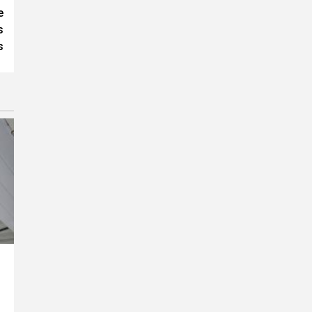
e
s
s