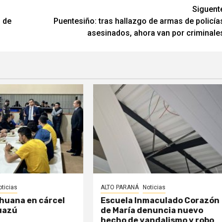
Siguent
o de
Puentesiño: tras hallazgo de armas de policía
asesinados, ahora van por criminale
oticias
ALTO PARANÁ
Noticias
huana en cárcel
Escuela Inmaculado Corazón
uazú
de María denuncia nuevo
hecho de vandalismo y robo