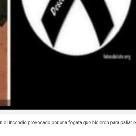
 el incendio provocado por una fogata que hicieron para paliar e