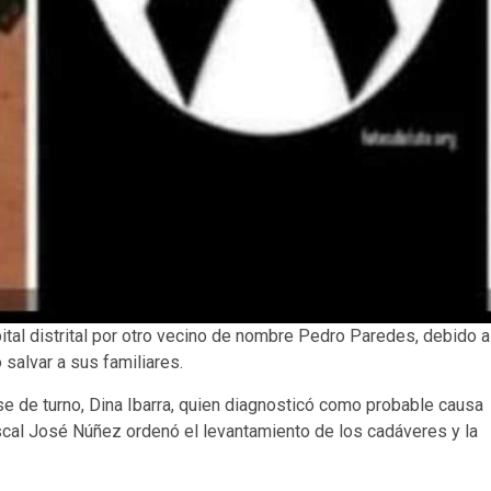
ital distrital por otro vecino de nombre Pedro Paredes, debido a
salvar a sus familiares.
e de turno, Dina Ibarra, quien diagnosticó como probable causa
fiscal José Núñez ordenó el levantamiento de los cadáveres y la