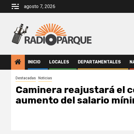
Saltar
agosto 7, 2026
al
contenido
INICIO
LOCALES
DEPARTAMENTALES
N
Destacadas
Noticias
Caminera reajustará el c
aumento del salario mín