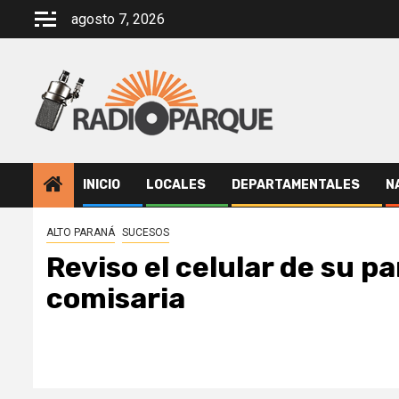
Saltar
agosto 7, 2026
al
contenido
INICIO
LOCALES
DEPARTAMENTALES
N
ALTO PARANÁ
SUCESOS
Reviso el celular de su pa
comisaria