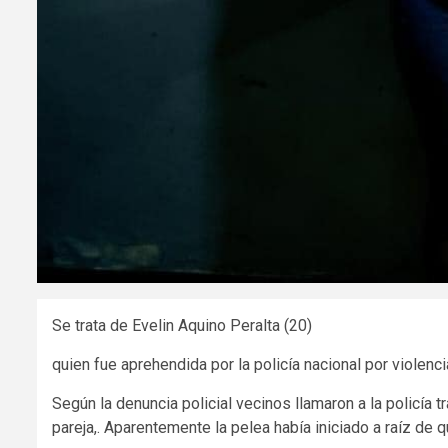
Se trata de Evelin Aquino Peralta (20)
quien fue aprehendida por la policía nacional por violenci
Según la denuncia policial vecinos llamaron a la policía
pareja,. Aparentemente la pelea había iniciado a raíz de q