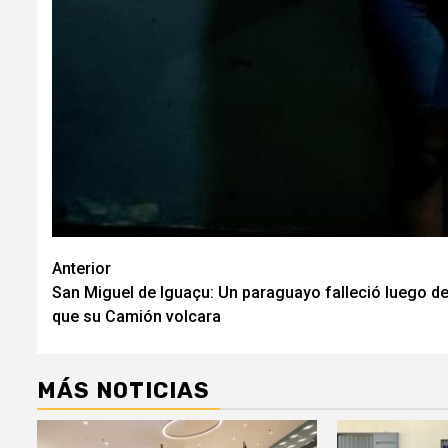
Navegación
Anterior
San Miguel de Iguaçu: Un paraguayo falleció luego d
de
que su Camión volcara
entradas
MÁS NOTICIAS