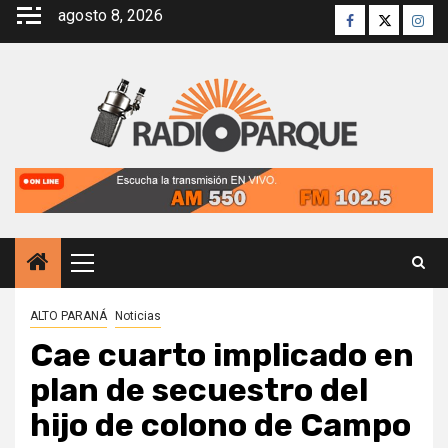
Saltar
agosto 8, 2026
Facebook
Twitter
Inst
al
contenido
Menú
principal
ALTO PARANÁ
Noticias
Cae cuarto implicado en
plan de secuestro del
hijo de colono de Campo