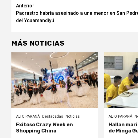
Navegación
Anterior
Padrastro habría asesinado a una menor en San Pedr
de
del Ycuamandiyú
entradas
MÁS NOTICIAS
ALTO PARANÁ
Destacadas
Noticias
ALTO PARANÁ
N
Exitoso Crazy Week en
Hallan mari
Shopping China
de Minga G