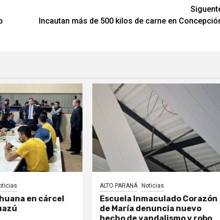
Siguent
o
Incautan más de 500 kilos de carne en Concepció
oticias
ALTO PARANÁ
Noticias
huana en cárcel
Escuela Inmaculado Corazón
uazú
de María denuncia nuevo
hecho de vandalismo y robo