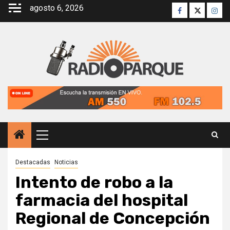
Saltar
agosto 6, 2026
Facebook
Twitter
Inst
al
contenido
Menú
principal
Destacadas
Noticias
Intento de robo a la
farmacia del hospital
Regional de Concepción