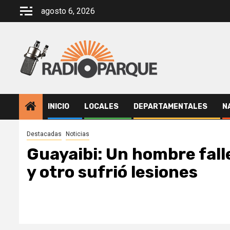
Saltar
agosto 6, 2026
al
contenido
INICIO
LOCALES
DEPARTAMENTALES
N
Destacadas
Noticias
Guayaibi: Un hombre fall
y otro sufrió lesiones