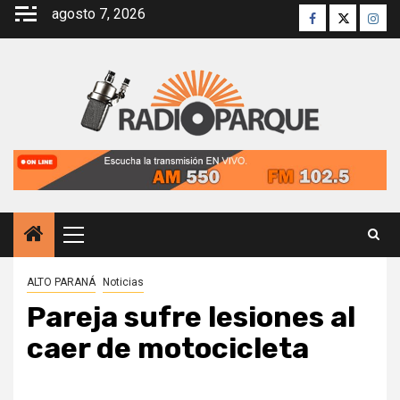
Saltar
agosto 7, 2026
Facebook
Twitter
Inst
al
contenido
Menú
principal
ALTO PARANÁ
Noticias
Pareja sufre lesiones al
caer de motocicleta