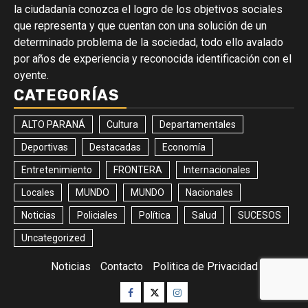
la ciudadanía conozca el logro de los objetivos sociales
que representa y que cuentan con una solución de un
determinado problema de la sociedad, todo ello avalado
por años de experiencia y reconocida identificación con el
oyente.
CATEGORÍAS
ALTO PARANÁ
Cultura
Departamentales
Deportivas
Destacadas
Economía
Entretenimiento
FRONTERA
Internacionales
Locales
MUNDO
MUNDO
Nacionales
Noticias
Policiales
Política
Salud
SUCESOS
Uncategorized
Noticias
Contacto
Politica de Privacidad
Facebook
Twitter
Instagram