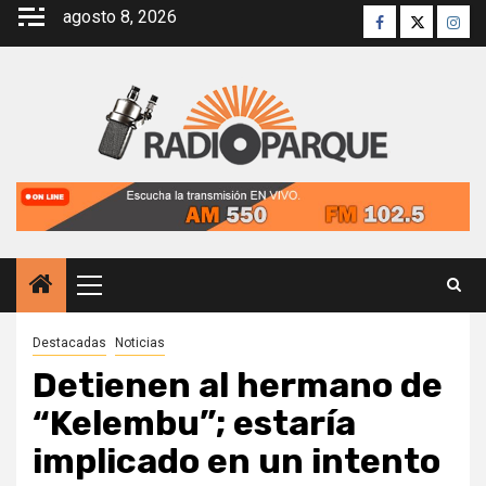
Saltar
agosto 8, 2026
Facebook
Twitter
Inst
al
contenido
Menú
principal
Destacadas
Noticias
Detienen al hermano de
“Kelembu”; estaría
implicado en un intento