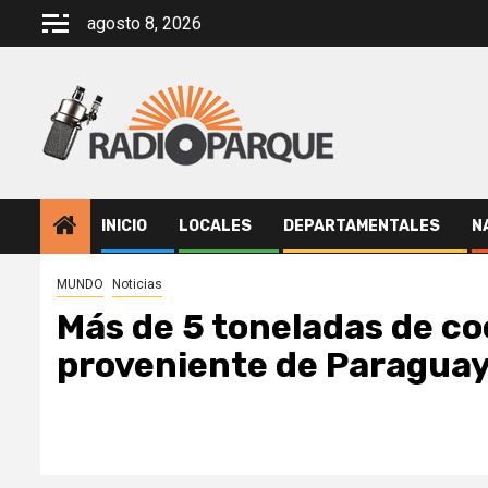
Saltar
agosto 8, 2026
al
contenido
INICIO
LOCALES
DEPARTAMENTALES
N
MUNDO
Noticias
Más de 5 toneladas de co
proveniente de Paragua