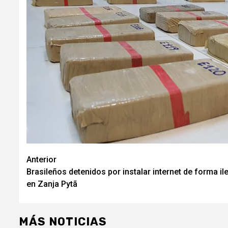
Navegación
Anterior
Brasileños detenidos por instalar internet de forma il
de
en Zanja Pytã
entradas
MÁS NOTICIAS