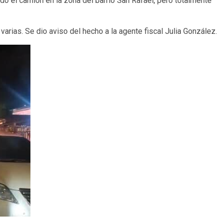
o el camión en la zona del barrio San Rafael, pero totalmente
varias. Se dio aviso del hecho a la agente fiscal Julia González.