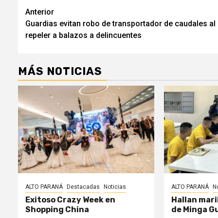
Navegación
Anterior
Guardias evitan robo de transportador de caudales al
de
repeler a balazos a delincuentes
entradas
MÁS NOTICIAS
ALTO PARANÁ
Destacadas
Noticias
ALTO PARANÁ
N
Exitoso Crazy Week en
Hallan mari
Shopping China
de Minga G