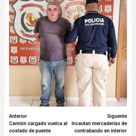
Navegación
Anterior
Siguente
Camión cargado vuelca al
Incautan mercaderías de
de
costado de puente
contrabando en interior