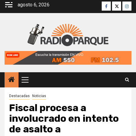
Saltar
agosto 6, 2026
Facebook
Twitter
Inst
al
contenido
Menú
principal
Destacadas
Noticias
Fiscal procesa a
involucrado en intento
de asalto a