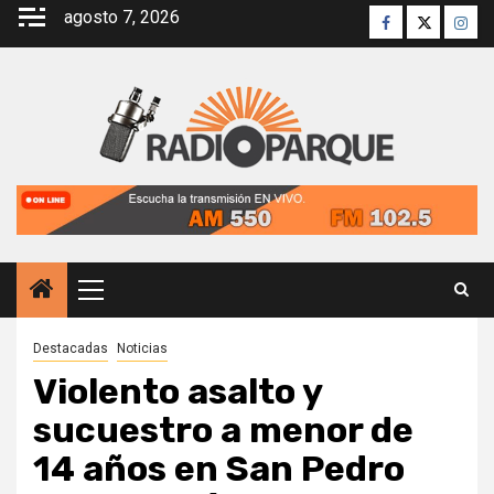
Saltar
agosto 7, 2026
Facebook
Twitter
Inst
al
contenido
Menú
principal
Destacadas
Noticias
Violento asalto y
sucuestro a menor de
14 años en San Pedro