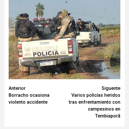
Navegación
Anterior
Siguente
Borracho ocasiona
Varios policías heridos
de
violento accidente
tras enfrentamiento con
entradas
campesinos en
Tembiaporã