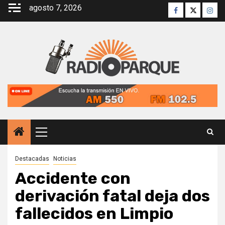
Saltar
agosto 7, 2026
Facebook
Twitter
Inst
al
contenido
Menú
principal
Destacadas
Noticias
Accidente con
derivación fatal deja dos
fallecidos en Limpio