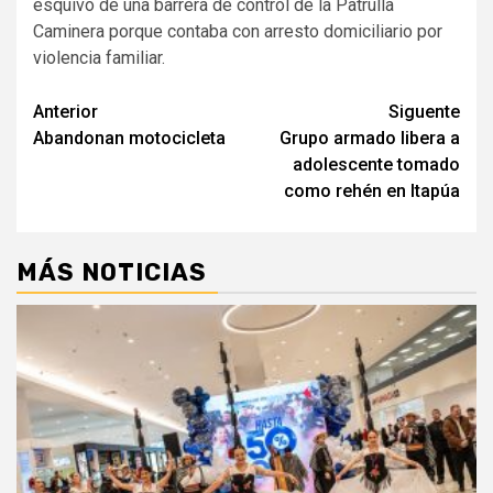
esquivo de una barrera de control de la Patrulla
Caminera porque contaba con arresto domiciliario por
violencia familiar.
Navegación
Anterior
Siguente
Abandonan motocicleta
Grupo armado libera a
de
adolescente tomado
entradas
como rehén en Itapúa
MÁS NOTICIAS