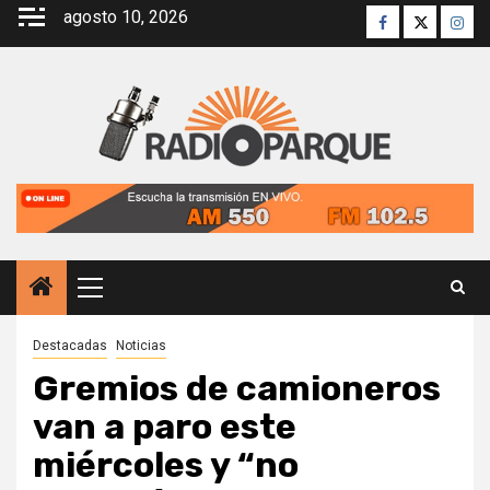
Saltar
agosto 10, 2026
Facebook
Twitter
Inst
al
contenido
Menú
principal
Destacadas
Noticias
Gremios de camioneros
van a paro este
miércoles y “no