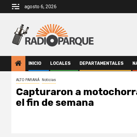
Saltar
agosto 6, 2026
al
contenido
INICIO
LOCALES
DEPARTAMENTALES
N
ALTO PARANÁ
Noticias
Capturaron a motochorra
el fin de semana