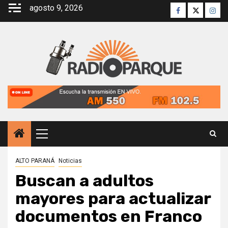
Saltar
agosto 9, 2026
Facebook
Twitter
Inst
al
contenido
Menú
principal
ALTO PARANÁ
Noticias
Buscan a adultos
mayores para actualizar
documentos en Franco