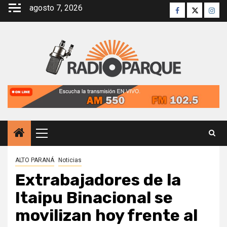
Saltar
agosto 7, 2026
Facebook
Twitter
Inst
al
contenido
Menú
principal
ALTO PARANÁ
Noticias
Extrabajadores de la
Itaipu Binacional se
movilizan hoy frente al