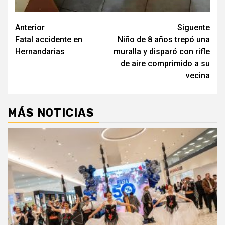
Navegación
Anterior
Siguente
Fatal accidente en
Niño de 8 años trepó una
de
Hernandarias
muralla y disparó con rifle
entradas
de aire comprimido a su
vecina
MÁS NOTICIAS