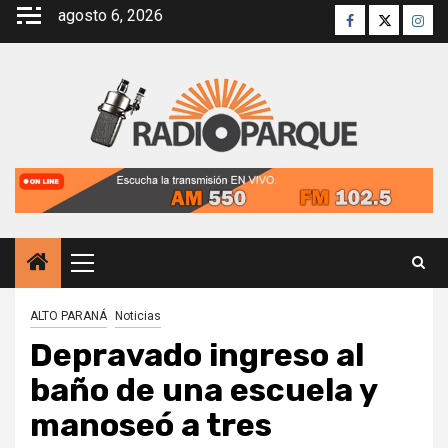
Saltar
agosto 6, 2026
Facebook
Twitter
Inst
al
contenido
Menú
principal
ALTO PARANÁ
Noticias
Depravado ingreso al
baño de una escuela y
manoseó a tres