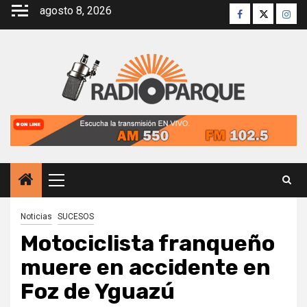
Saltar
agosto 8, 2026
Facebook
Twitter
Inst
al
contenido
Menú
principal
Noticias
SUCESOS
Motociclista franqueño
muere en accidente en
Foz de Yguazú