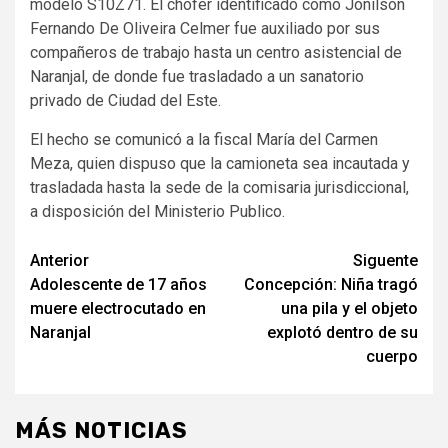
modelo S10Z71. El chofer identificado como Jonilson
Fernando De Oliveira Celmer fue auxiliado por sus
compañeros de trabajo hasta un centro asistencial de
Naranjal, de donde fue trasladado a un sanatorio
privado de Ciudad del Este.
El hecho se comunicó a la fiscal María del Carmen
Meza, quien dispuso que la camioneta sea incautada y
trasladada hasta la sede de la comisaria jurisdiccional,
a disposición del Ministerio Publico.
Navegación
Anterior
Siguente
Adolescente de 17 años
Concepción: Niña tragó
de
muere electrocutado en
una pila y el objeto
entradas
Naranjal
explotó dentro de su
cuerpo
MÁS NOTICIAS