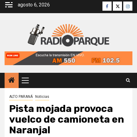
Saltar
agosto 6, 2026
Facebook
Twitter
Inst
al
contenido
Menú
principal
ALTO PARANÁ
Noticias
Pista mojada provoca
vuelco de camioneta en
Naranjal