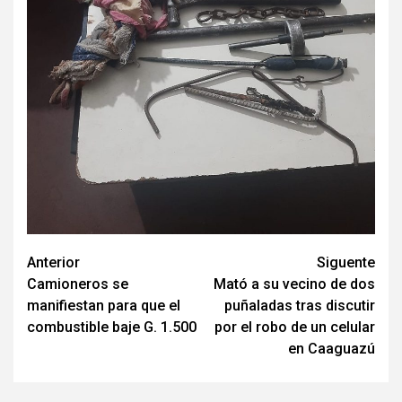
Navegación
Anterior
Siguente
Camioneros se
Mató a su vecino de dos
de
manifiestan para que el
puñaladas tras discutir
entradas
combustible baje G. 1.500
por el robo de un celular
en Caaguazú