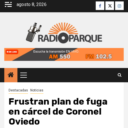
Saltar
agosto 8, 2026
Facebook
Twitter
Inst
al
contenido
Menú
principal
Destacadas
Noticias
Frustran plan de fuga
en cárcel de Coronel
Oviedo