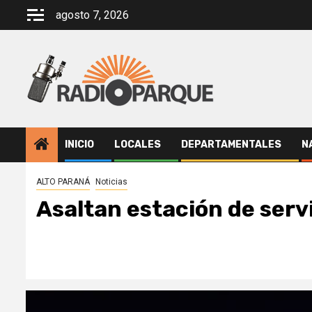
Saltar
agosto 7, 2026
al
contenido
INICIO
LOCALES
DEPARTAMENTALES
N
ALTO PARANÁ
Noticias
Asaltan estación de servi