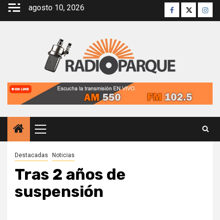
Saltar
agosto 10, 2026
Facebook
Twitter
Inst
al
contenido
Menú
principal
Destacadas
Noticias
Tras 2 años de
suspensión