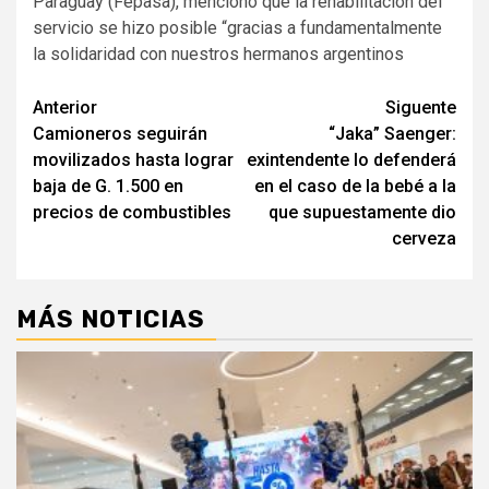
Paraguay (Fepasa), mencionó que la rehabilitación del
servicio se hizo posible “gracias a fundamentalmente
la solidaridad con nuestros hermanos argentinos
Navegación
Anterior
Siguente
Camioneros seguirán
“Jaka” Saenger:
de
movilizados hasta lograr
exintendente lo defenderá
entradas
baja de G. 1.500 en
en el caso de la bebé a la
precios de combustibles
que supuestamente dio
cerveza
MÁS NOTICIAS