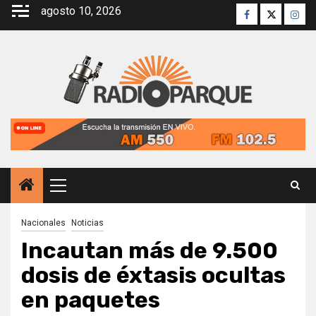
Saltar
agosto 10, 2026
Facebook
Twitter
Inst
al
contenido
Menú
principal
Nacionales
Noticias
Incautan más de 9.500
dosis de éxtasis ocultas
en paquetes