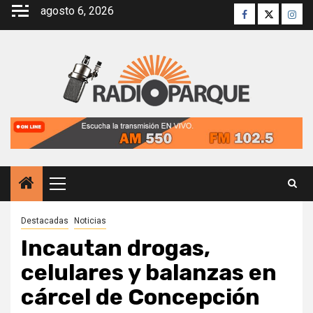
Saltar
agosto 6, 2026
Facebook
Twitter
Inst
al
contenido
Menú
principal
Destacadas
Noticias
Incautan drogas,
celulares y balanzas en
cárcel de Concepción