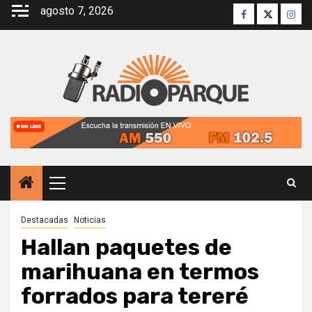
Saltar
agosto 7, 2026
Facebook
Twitter
Inst
al
contenido
Menú
principal
Destacadas
Noticias
Hallan paquetes de
marihuana en termos
forrados para tereré