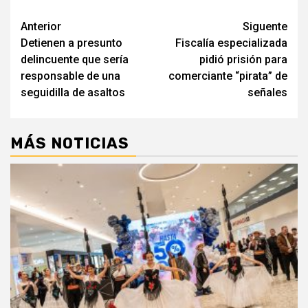
Navegación
Anterior
Siguente
Detienen a presunto
Fiscalía especializada
de
delincuente que sería
pidió prisión para
entradas
responsable de una
comerciante “pirata” de
seguidilla de asaltos
señales
MÁS NOTICIAS