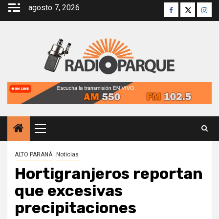
Saltar
agosto 7, 2026
Facebook
Twitter
Inst
al
contenido
Menú
principal
ALTO PARANÁ
Noticias
Hortigranjeros reportan
que excesivas
precipitaciones