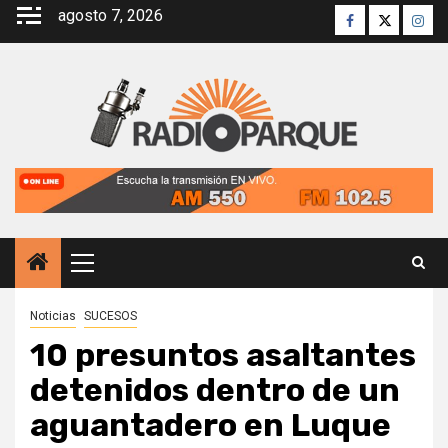
Saltar
agosto 7, 2026
Facebook
Twitter
Inst
al
contenido
Menú
principal
Noticias
SUCESOS
10 presuntos asaltantes
detenidos dentro de un
aguantadero en Luque