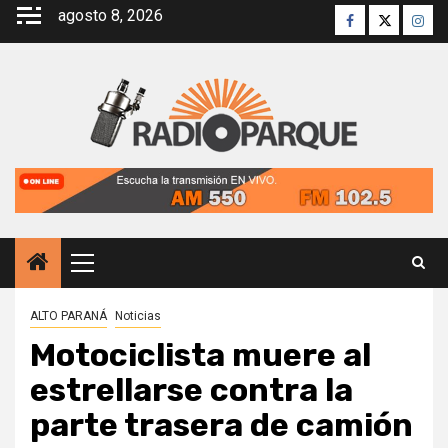
Saltar
agosto 8, 2026
Facebook
Twitter
Inst
al
contenido
Menú
principal
ALTO PARANÁ
Noticias
Motociclista muere al
estrellarse contra la
parte trasera de camión