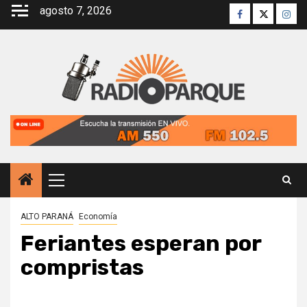
Saltar
agosto 7, 2026
Facebook
Twitter
Inst
al
contenido
Menú
principal
ALTO PARANÁ
Economía
Feriantes esperan por
compristas