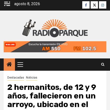
Saltar
agosto 8, 2026
Facebook
Twitter
Inst
al
contenido
Menú
principal
Destacadas
Noticias
2 hermanitos, de 12 y 9
años, fallecieron en un
arroyo, ubicado en el