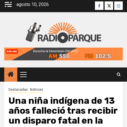
Saltar
agosto 10, 2026
Facebook
Twitter
Inst
al
contenido
Menú
principal
Destacadas
Noticias
Una niña indígena de 13
años falleció tras recibir
un disparo fatal en la