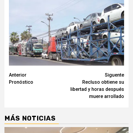
Navegación
Anterior
Siguente
Pronóstico
Recluso obtiene su
de
libertad y horas después
entradas
muere arrollado
MÁS NOTICIAS