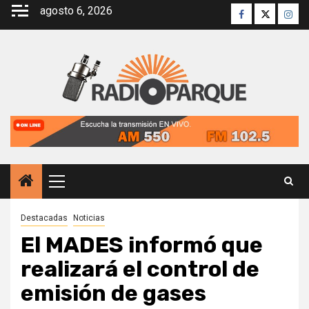
Saltar
agosto 6, 2026
Facebook
Twitter
Inst
al
contenido
Menú
principal
Destacadas
Noticias
El MADES informó que
realizará el control de
emisión de gases