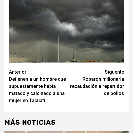
Navegación
Anterior
Siguente
Detienen a un hombre que
Robaron millonaria
de
supuestamente había
recaudación a repartidor
entradas
matado y calcinado a una
de pollos
mujer en Tacuati
MÁS NOTICIAS