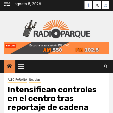
Saltar
agosto 8, 2026
Facebook
Twitter
Inst
al
contenido
Menú
principal
ALTO PARANÁ
Noticias
Intensifican controles
en el centro tras
reportaje de cadena