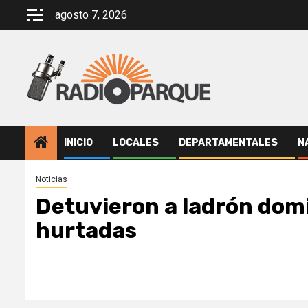
Saltar
agosto 7, 2026
al
contenido
INICIO
LOCALES
DEPARTAMENTALES
N
Noticias
Detuvieron a ladrón domi
hurtadas